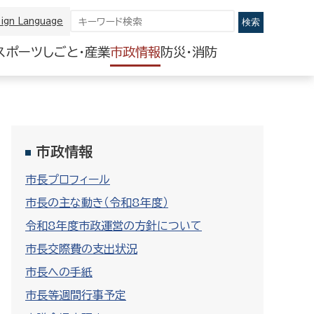
ign Language
スポーツ
しごと・産業
市政情報
防災・消防
市政情報
市長プロフィール
市長の主な動き（令和8年度）
令和8年度市政運営の方針について
市長交際費の支出状況
市長への手紙
市長等週間行事予定