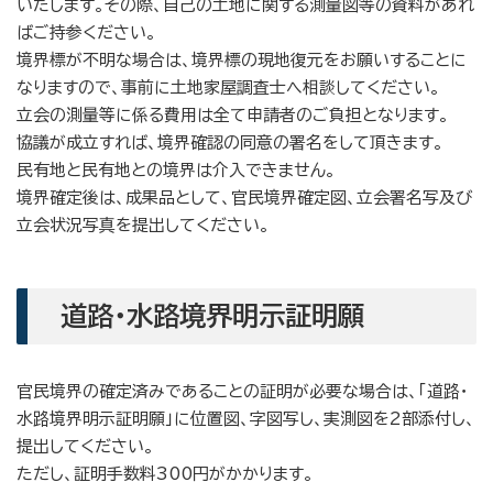
いたします。その際、自己の土地に関する測量図等の資料があれ
ばご持参ください。
境界標が不明な場合は、境界標の現地復元をお願いすることに
なりますので、事前に土地家屋調査士へ相談してください。
立会の測量等に係る費用は全て申請者のご負担となります。
協議が成立すれば、境界確認の同意の署名をして頂きます。
民有地と民有地との境界は介入できません。
境界確定後は、成果品として、官民境界確定図、立会署名写及び
立会状況写真を提出してください。
道路・水路境界明示証明願
官民境界の確定済みであることの証明が必要な場合は、「道路・
水路境界明示証明願」に位置図、字図写し、実測図を2部添付し、
提出してください。
ただし、証明手数料300円がかかります。