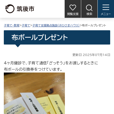
閲覧支援
検索
メニュー
子育て・教育
>
子育て
>
子育て支援拠点施設（おひさまハウス）
>布ボールプレゼント
布ボールプレゼント
更新日 2025年07月14日
4ヶ月健診で、子育て通信「ざっそう」をお渡しするときに
布ボールの引換券をつけています。