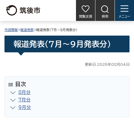
閲覧支援
検索
メニュー
市政情報
>
報道発表
>報道発表（7月〜9月発表分）
報道発表（7月〜9月発表分）
更新日 2026年08月04日
目次
8月分
7月分
9月分