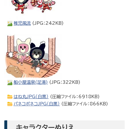
稚児風流
(JPG：242KB)
船小屋温泉(足湯)
(JPG：322KB)
はね丸JPG（白黒）
(圧縮ファイル：6918KB)
パネコポネコJPG（白黒）
(圧縮ファイル：866KB)
キャラクターぬりえ