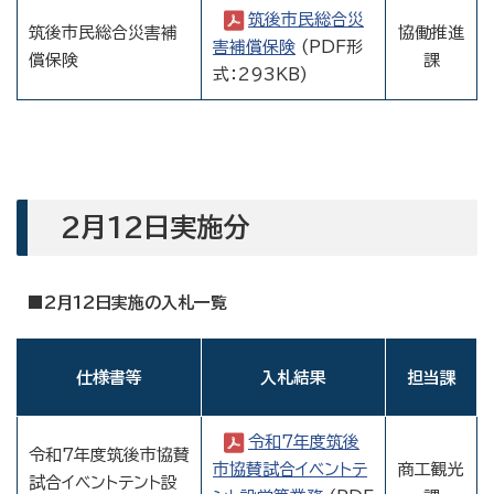
筑後市民総合災
筑後市民総合災害補
協働推進
害補償保険
(PDF形
償保険
課
式：293KB)
2月12日実施分
■2月12日実施の入札一覧
仕様書等
入札結果
担当課
令和7年度筑後
令和7年度筑後市協賛
市協賛試合イベントテ
商工観光
試合イベントテント設