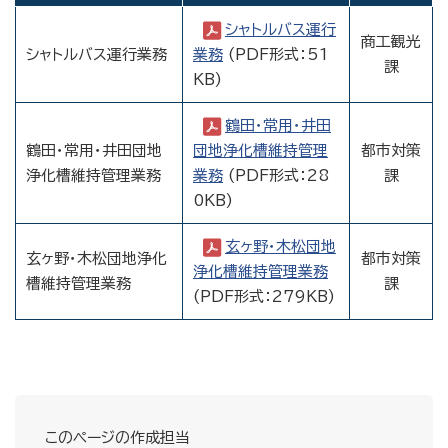
シャトルバス運行
商工観光
シャトルバス運行業務
業務
(PDF形式：51
課
KB)
鶴田・常用・井田
鶴田・常用・井田団地
団地浄化槽維持管理
都市対策
浄化槽維持管理業務
業務
(PDF形式：28
課
0KB)
玄ヶ野・木松団地
玄ヶ野・木松団地浄化
都市対策
浄化槽維持管理業務
槽維持管理業務
課
(PDF形式：279KB)
このページの作成担当