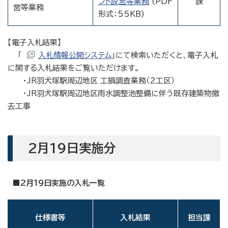
ント設営等業務
(PDF
課
営等業務
形式：55KB)
【電子入札結果】
「
入札情報公開システム
」にて検索いただくと、電子入札
に関する入札結果をご覧いただけます。
・JR羽犬塚駅周辺地区 工損調査業務（2工区）
・JR羽犬塚駅周辺地区雨水調整池整備に伴う既存建築物撤
去工事
2月19日実施分
■2月19日実施の入札一覧
仕様書等
入札結果
担当課