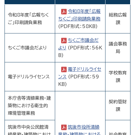
令和8年度「広報
令和8年度「広報ちく
総務広報
ちくご」印刷請負業務
ご」印刷請負業務
課
(PDF形式：58KB)
ちくご市議会だ
議会事務
ちくご市議会だより
より
(PDF形式：56K
局
B)
電子ドリルライセ
学校教育
電子ドリルライセンス
ンス
(PDF形式：59
課
KB)
本庁舎等清掃業務・建
契約管財
築物における衛生的
課
環境管理業務
筑後市中央公民館清
筑後市役所清掃
掃業務・建築物におけ
業務・建築物における
社会教育